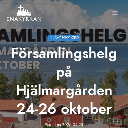
Skip
to
content
UNCATEGORIZED
Församlingshelg
på
Hjälmargården
24-26 oktober
Posted on
2025-04-25