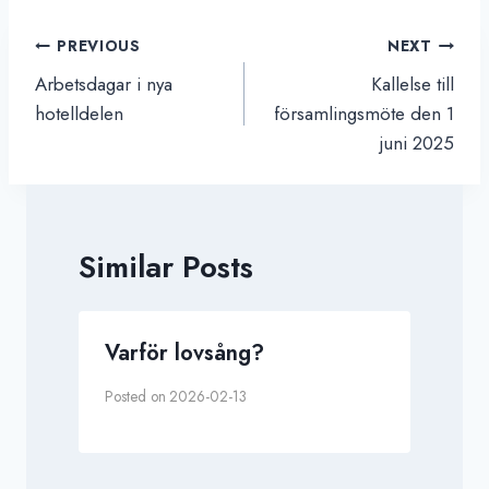
Inläggsnavigering
PREVIOUS
NEXT
Arbetsdagar i nya
Kallelse till
hotelldelen
församlingsmöte den 1
juni 2025
Similar Posts
Varför lovsång?
Posted on
2026-02-13