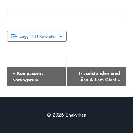
Lägg Till I Kalender
Evenemang-
«
Kompassens
Trivselstunden med
navigering
vardagsrum
Åsa & Lars Gisel
»
© 2026 Enakyrkan