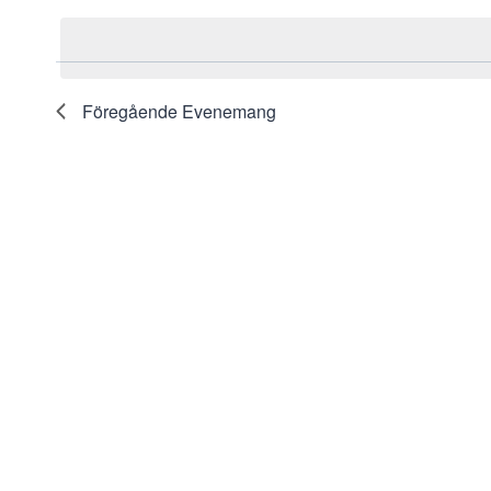
efter
Navigation
datum.
nyckelord.
Föregående
Evenemang