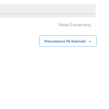
Nästa
Evenemang
Prenumerera På Kalender