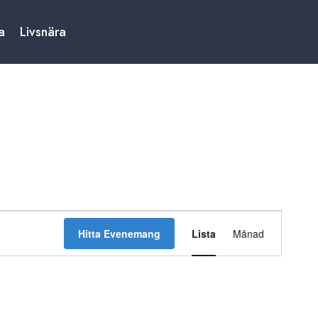
a
Livsnära
Evenemang
Hitta Evenemang
Lista
Månad
vynavigering