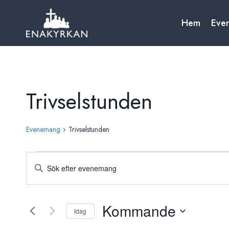
Skip
to
Hem
Eve
content
Trivselstunden
Evenemang
Trivselstunden
Evenemang
Evenemang
Ange
Search
nyckelord.
Sök
and
efter
Kommande
Idag
Views
Evenemang
Välj