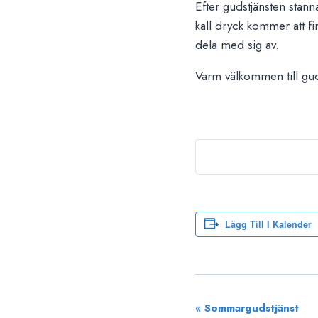
Efter gudstjänsten stan
kall dryck kommer att fi
dela med sig av.
Varm välkommen till gud
Lägg Till I Kalender
Evenemang-
«
Sommargudstjänst