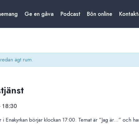
nemang
Ge en gåva
Podcast
Bön online
Kontakt
redan ägt rum.
jänst
18:30
–
 i Enakyrkan börjar klockan 17:00. Temat är ”Jag är…” och ha