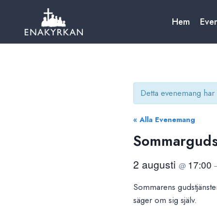
Skip
to
Hem
Eve
content
Detta evenemang har 
« Alla Evenemang
Sommargudst
2 augusti
17:00
@
Sommarens gudstjänster
säger om sig själv.