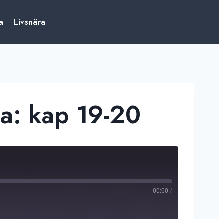
a
Livsnära
a: kap 19-20
00:00
/