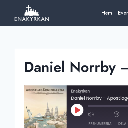
Skip
to
Hem
Eve
content
Daniel Norrby 
Enakyrkan
Daniel Norrby – Apostlag
S
P
E
PRENUMERERA
DELA
L