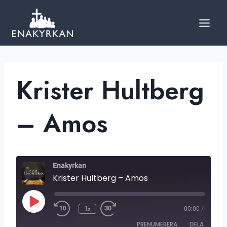
Skip
to
content
Krister Hultberg
– Amos
Enakyrkan
Krister Hultberg – Amos
S
1x
00:00
/
P
E
PRENUMERERA
DELA