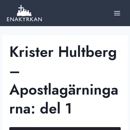
Skip
to
content
Krister Hultberg
–
Apostlagärninga
rna: del 1