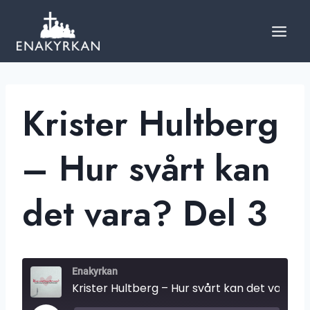
Skip
to
content
Krister Hultberg
– Hur svårt kan
det vara? Del 3
Enakyrkan
Krister Hultberg – Hur svårt kan det vara? Del 3